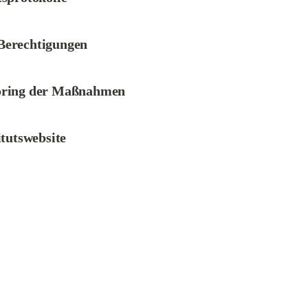
 Berechtigungen
toring der Maßnahmen
itutswebsite