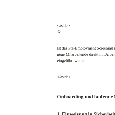
<aside>

💡
Ist das Pre-Employment Screening m
neue Mitarbeitende direkt mit Arbei
eingeführt werden.
</aside>
Onboarding und laufende
1. Einweisung in Sicherhei